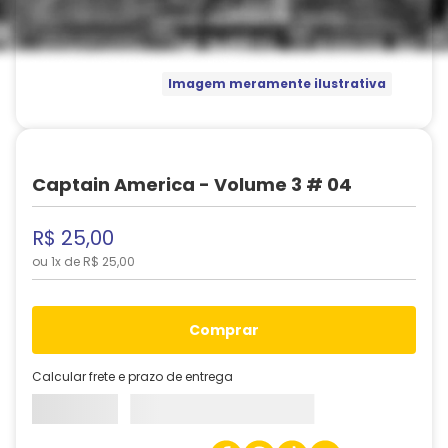
Imagem meramente ilustrativa
Captain America - Volume 3 # 04
R$
25
,
00
ou
1
x de
R$
25
,
00
comprar
Calcular frete e prazo de entrega