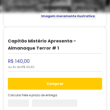
Imagem meramente ilustrativa
Capitão Mistério Apresenta -
Almanaque Terror # 1
R$
140
,
00
ou
4
x de
R$
40
,
40
comprar
Calcular frete e prazo de entrega