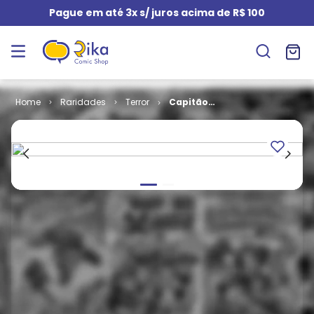
Pague em até 3x s/ juros acima de R$ 100
Raridades
Terror
Capitão
Mistério
Apresenta -
Almanaque
Terror # 1