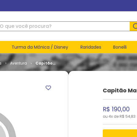
ue você procura?
Turma da Mônica / Disney
Raridades
Bonelli
s
Aventura
Capitão
Marvel #
014
Capitão Ma
R$
190
,
00
ou
4
x de
R$
54
,
83