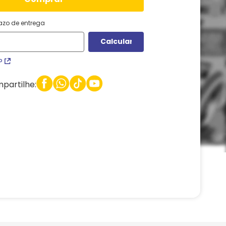
razo de entrega
P
partilhe: