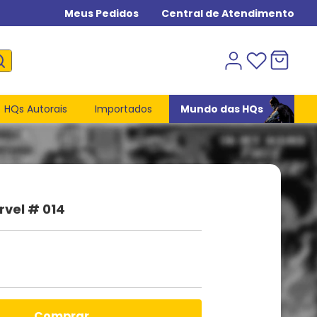
Meus Pedidos
Central de Atendimento
HQs Autorais
Importados
Mundo das HQs
rvel # 014
comprar