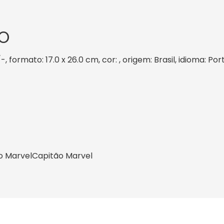
O
-, formato: 17.0 x 26.0 cm, cor: , origem: Brasil, idioma: P
o Marvel
Capitão Marvel