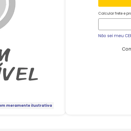
Calcular frete e p
Não sei meu CE
Com
m meramente ilustrativa