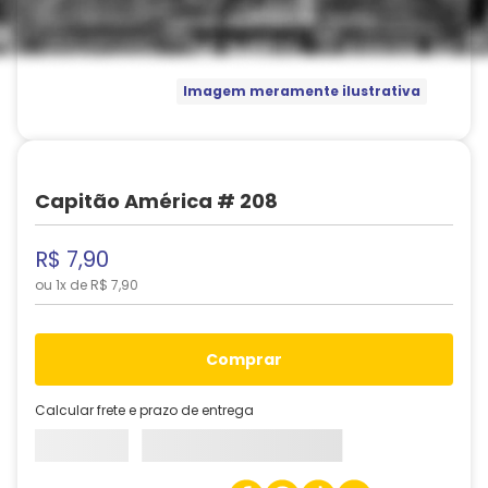
Imagem meramente ilustrativa
Capitão América # 208
R$
7
,
90
ou
1
x de
R$
7
,
90
comprar
Calcular frete e prazo de entrega