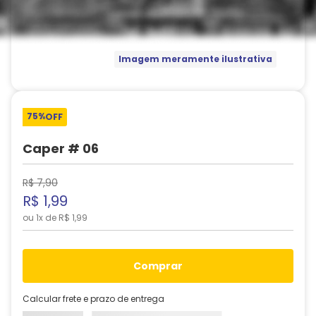
Imagem meramente ilustrativa
75%
OFF
Caper # 06
R$
7
,
90
R$
1
,
99
ou
1
x de
R$
1
,
99
comprar
Calcular frete e prazo de entrega