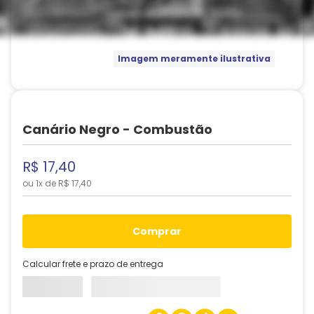
Imagem meramente ilustrativa
Canário Negro - Combustão
R$
17
,
40
ou
1
x de
R$
17
,
40
comprar
Calcular frete e prazo de entrega