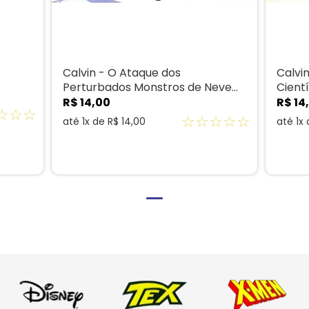
Calvin - O Ataque dos
Calvin
Perturbados Monstros de Neve
Cientí
Mutantes e Assassinos
R$
14
,
00
R$
14
,
☆
☆
☆
☆
☆
☆
☆
☆
até
1
x de
R$
14
,
00
até
1
x