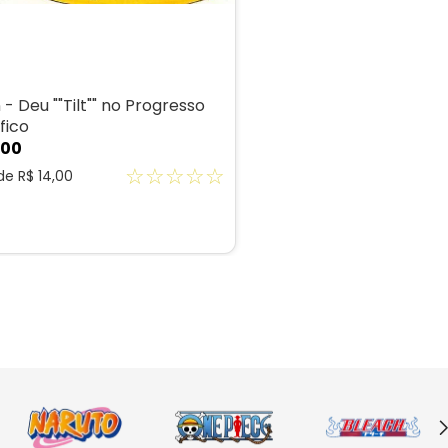
 - Deu ""Tilt"" no Progresso
fico
00
☆
☆
☆
☆
☆
 de
R$
14
,
00