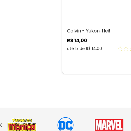
Calvin - Yukon, Hei!
R$
14
,
00
☆
☆
até
1
x de
R$
14
,
00