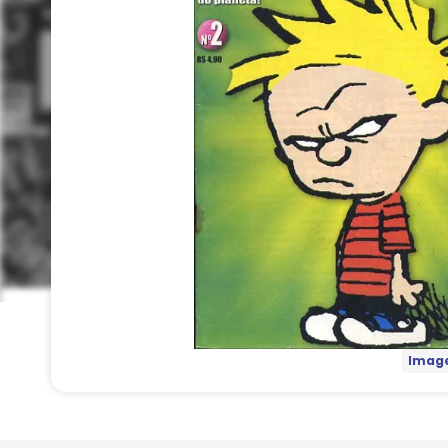
Image