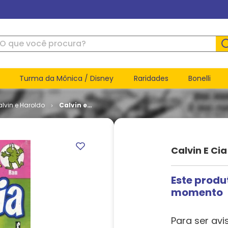
ue você procura?
Turma da Mônica / Disney
Raridades
Bonelli
lvin e Haroldo
Calvin e
Cia # 02
Calvin E Cia
Este produ
momento
Para ser avi