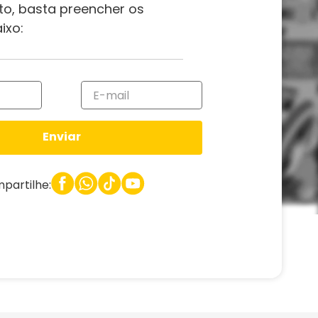
to, basta preencher os
ixo:
Enviar
partilhe: