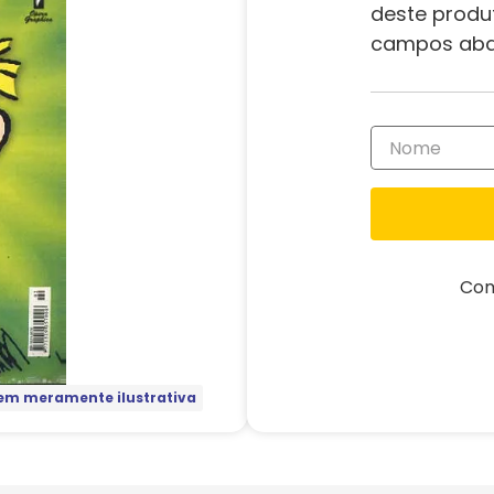
deste produ
campos aba
Com
m meramente ilustrativa