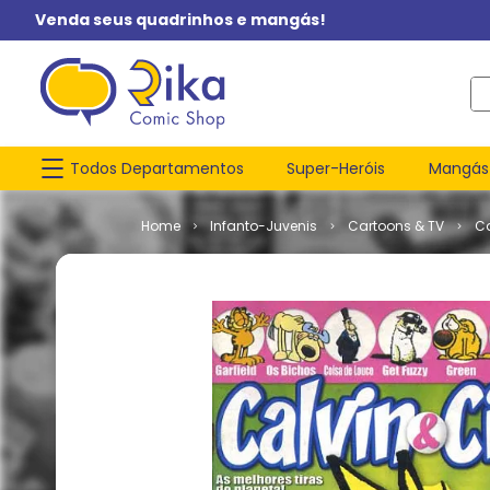
Venda seus quadrinhos e mangás!
O q
Todos Departamentos
Super-Heróis
Mangás
Infanto-Juvenis
Cartoons & TV
Ca