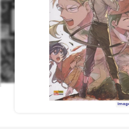
Image