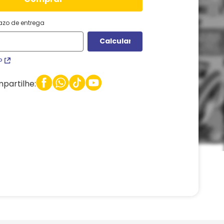
razo de entrega
P
partilhe: