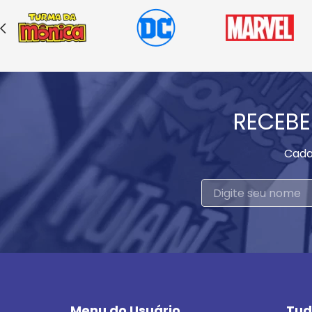
RECEBE
Cada
Menu do Usuário
Tud