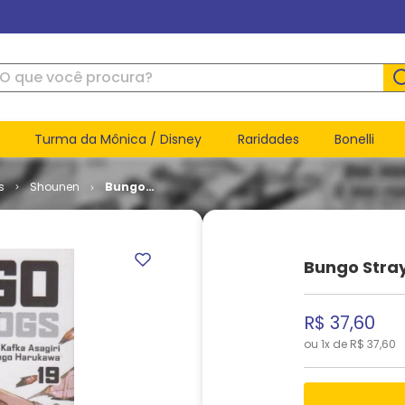
ue você procura?
Turma da Mônica / Disney
Raridades
Bonelli
s
Shounen
Bungo
Stray Dogs
# 19
Bungo Stray
R$
37
,
60
ou
1
x de
R$
37
,
60