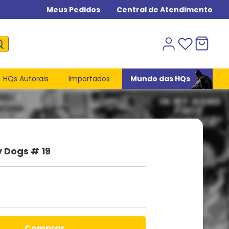
Meus Pedidos
Central de Atendimento
HQs Autorais
Importados
Mundo das HQs
 Dogs # 19
comprar