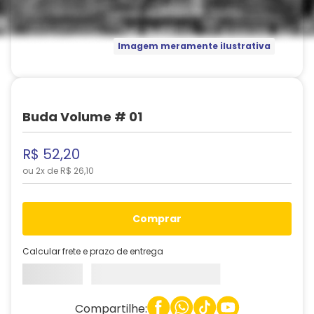
Imagem meramente ilustrativa
Buda Volume # 01
R$
52
,
20
ou
2
x de
R$
26
,
10
comprar
Calcular frete e prazo de entrega
Compartilhe: