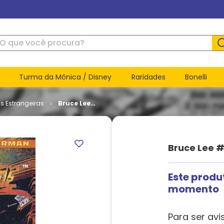
ue você procura?
Turma da Mônica / Disney
Raridades
Bonelli
s Estrangeiras
Bruce Lee
# 03
Bruce Lee #
Este produ
momento
Para ser avi