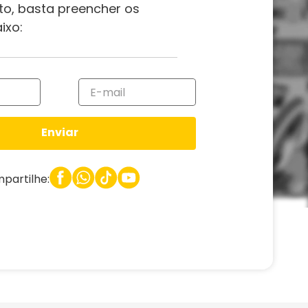
to, basta preencher os
ixo:
Enviar
partilhe: