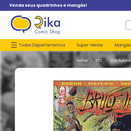
Venda seus quadrinhos e mangás!
O q
Todos Departamentos
Super-Heróis
Mangás
ETC
HQs Autorai