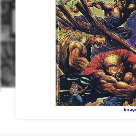
Image