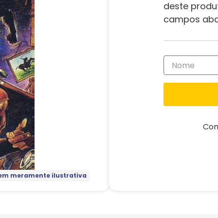
deste produ
campos aba
Com
m meramente ilustrativa