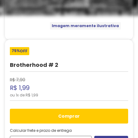
Imagem meramente ilustrativa
75%
OFF
Brotherhood # 2
R$
7
,
90
R$
1
,
99
ou
1
x de
R$
1
,
99
comprar
Calcular frete e prazo de entrega