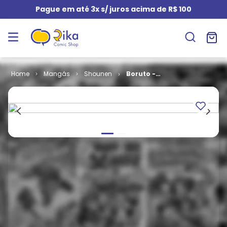
Pague em até 3x s/ juros acima de R$ 100
Mangás
Shounen
Boruto -
Naruto Next
Generations #
07