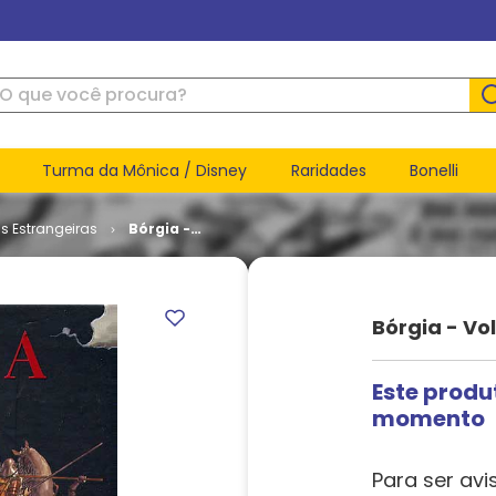
ue você procura?
Turma da Mônica / Disney
Raridades
Bonelli
s Estrangeiras
Bórgia -
Volume 4 -
Tudo é
Vaidade
Bórgia - Vo
Este produ
momento
Para ser avi