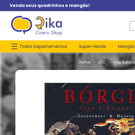
Venda seus quadrinhos e mangás!
O q
Todos Departamentos
Super-Heróis
Mangás
ETC
HQs Autorai