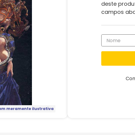
deste produ
campos aba
Com
m meramente ilustrativa