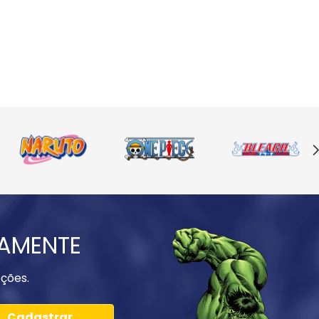
IAMENTE
ções.
Cadastrar