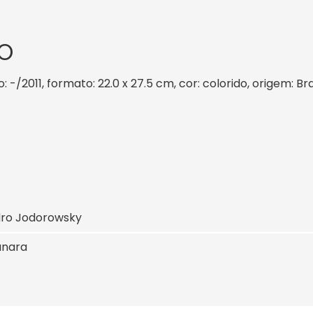
O
 -/2011, formato: 22.0 x 27.5 cm, cor: colorido, origem: Br
dro Jodorowsky
anara