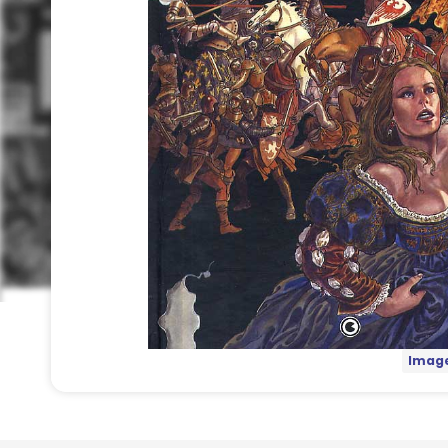
Image