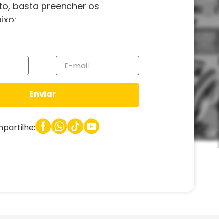
to, basta preencher os
ixo:
Enviar
partilhe: