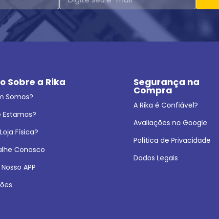
o Sobre a Rika
Segurança na 
Compra
m Somos?
A Rika é Confiável?
 Estamos?
Avaliações no Google
oja Física?
Política de Privacidade
alhe Conosco
Dados Legais
 Nosso APP
ões