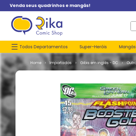
Venda seus quadrinhos e mangás!
O q
Todos Departamentos
Super-Heróis
Mangás
Importados
Gibis em inglês - DC
Outr