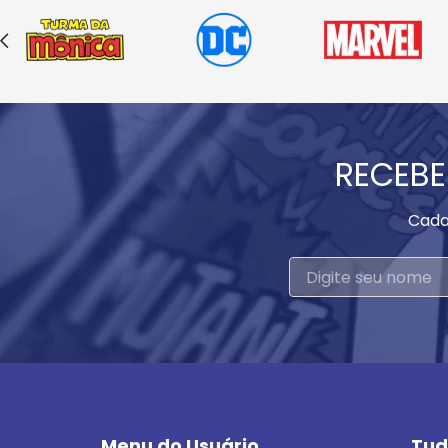
RECEBE
Cada
Menu do Usuário
Tud