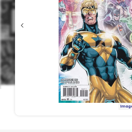
Image