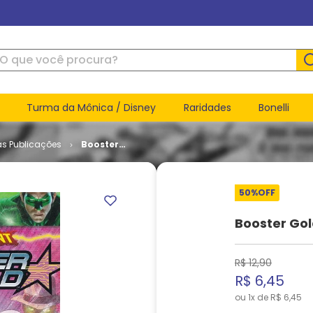
ue você procura?
Turma da Mônica / Disney
Raridades
Bonelli
as Publicações
Booster
Gold -
Volume 2
# 45
50%
OFF
Booster Gol
R$
12
,
90
R$
6
,
45
ou
1
x de
R$
6
,
45