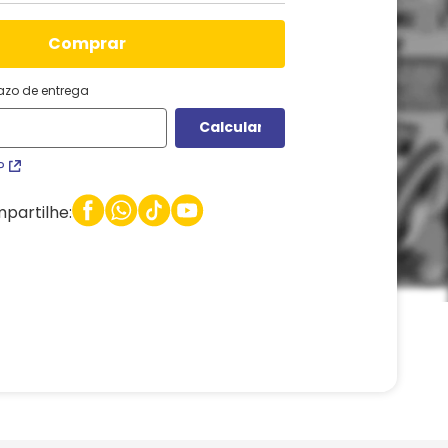
comprar
razo de entrega
P
partilhe: