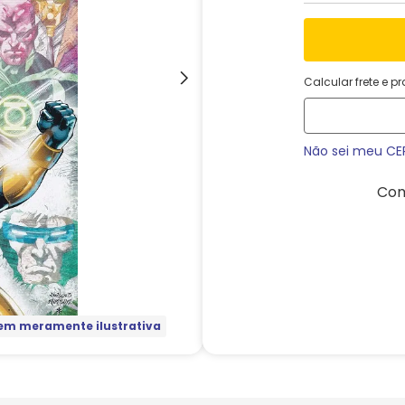
Calcular frete e p
Não sei meu CE
Com
m meramente ilustrativa