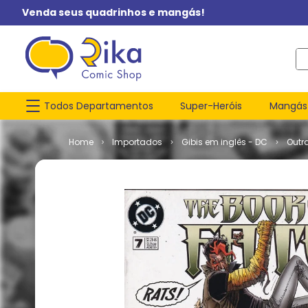
Venda seus quadrinhos e mangás!
O q
Todos Departamentos
Super-Heróis
Mangás
Importados
Gibis em inglês - DC
Outr