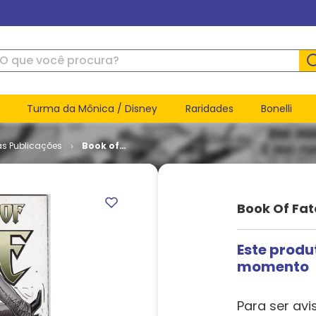
ue você procura?
Turma da Mônica / Disney
Raridades
Bonelli
as Publicações
Book of
Fate # 07
Book Of Fat
Este produ
momento
Para ser avi