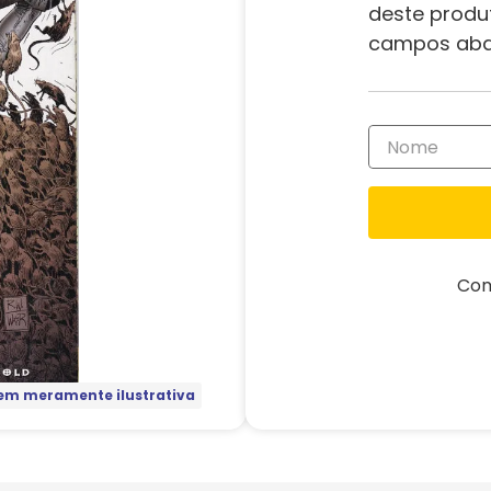
deste produ
campos aba
Com
m meramente ilustrativa