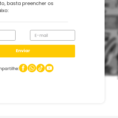
to, basta preencher os
ixo:
Enviar
partilhe: