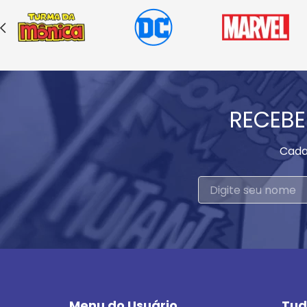
RECEBE
Cada
Menu do Usuário
Tud