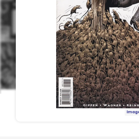
Image