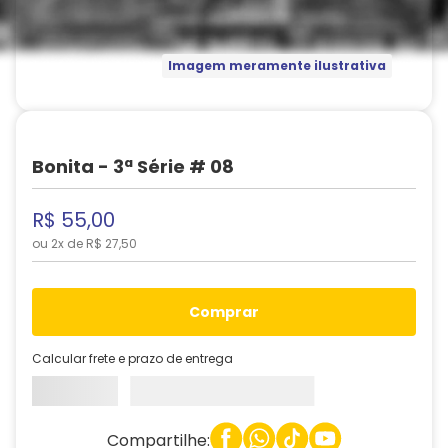
Imagem meramente ilustrativa
Bonita - 3ª Série # 08
R$
55
,
00
ou
2
x de
R$
27
,
50
comprar
Calcular frete e prazo de entrega
Compartilhe: