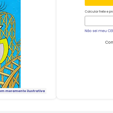
Calcular frete e p
Não sei meu CE
Com
m meramente ilustrativa