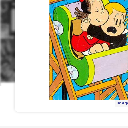
Image