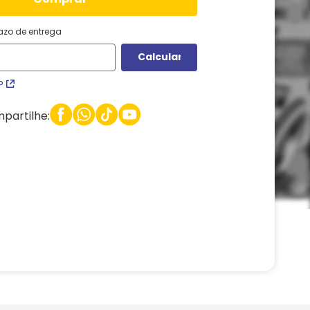
razo de entrega
P
partilhe: