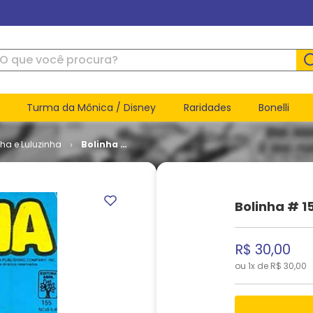
ue você procura?
Turma da Mônica / Disney
Raridades
Bonelli
nha e Luluzinha
Bolinha #
155
Bolinha # 1
R$
30
,
00
ou
1
x de
R$
30
,
00