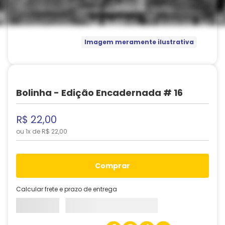
Imagem meramente ilustrativa
Bolinha - Edição Encadernada # 16
R$
22
,
00
ou
1
x de
R$
22
,
00
comprar
Calcular frete e prazo de entrega