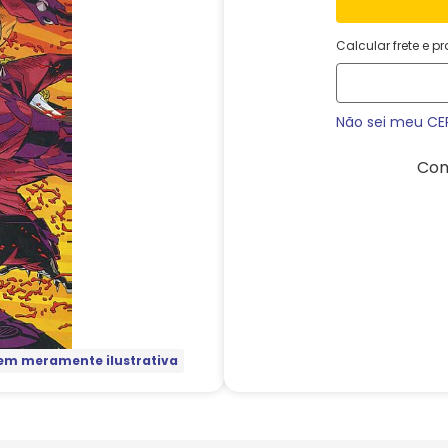
Calcular frete e p
Não sei meu CE
Com
m meramente ilustrativa