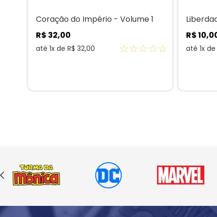
Coração do Império - Volume 1
Liberda
R$
32
,
00
R$
10
,
0
☆
☆
☆
☆
☆
até
1
x de
R$
32
,
00
até
1
x d