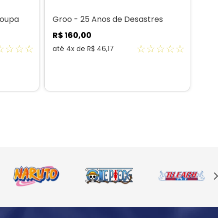
Roupa
Groo - 25 Anos de Desastres
R$
160
,
00
☆
☆
☆
☆
☆
☆
☆
☆
☆
até
4
x de
R$
46
,
17