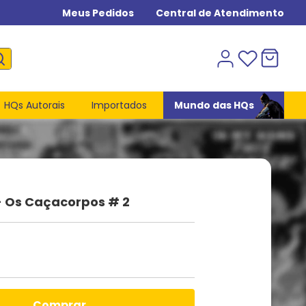
Meus Pedidos
Central de Atendimento
HQs Autorais
Importados
Mundo das HQs
- Os Caçacorpos # 2
comprar