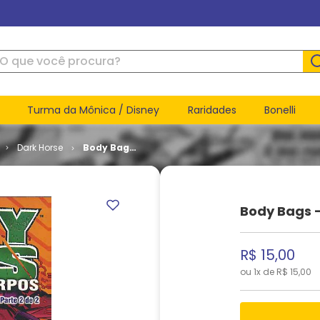
ue você procura?
Turma da Mônica / Disney
Raridades
Bonelli
Dark Horse
Body Bags
- Os
Caçacorpos
# 2
Body Bags 
R$
15
,
00
ou
1
x de
R$
15
,
00