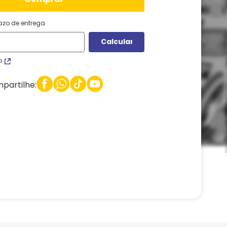
razo de entrega
P
partilhe: