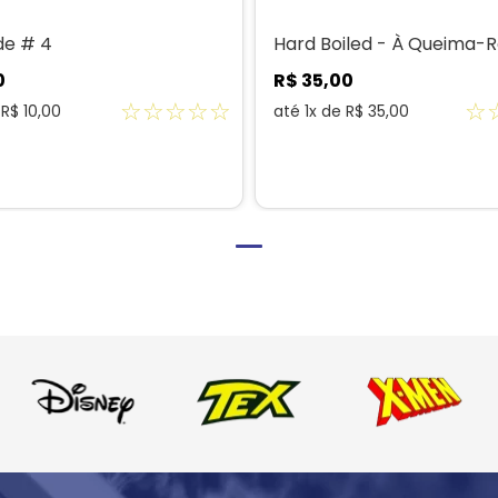
de # 4
Hard Boiled - À Queima-
0
R$
35
,
00
☆
☆
☆
☆
☆
☆
e
R$
10
,
00
até
1
x de
R$
35
,
00