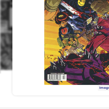
Image