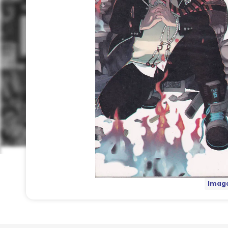
Image