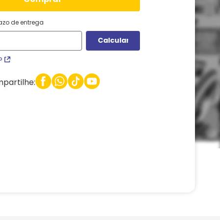
razo de entrega
P
partilhe: