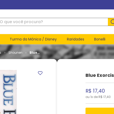
ue você procura?
Turma da Mônica / Disney
Raridades
Bonelli
s
Shounen
Blue
Exorcist #
05
Blue Exorci
R$
17
,
40
ou
1
x de
R$
17
,
40