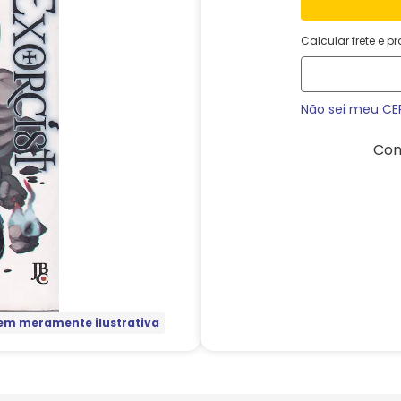
Calcular frete e p
Não sei meu CE
Com
m meramente ilustrativa