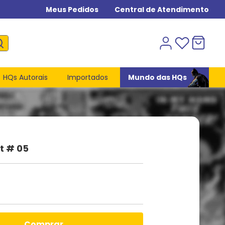
Meus Pedidos
Central de Atendimento
HQs Autorais
Importados
Mundo das HQs
st # 05
comprar