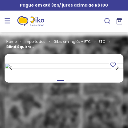
Pague em até 3x s/ juros acima de R$ 100
Importados
Gibis em inglês – ETC
ETC
Blind Squirrel
- Volume 1
(TPB)