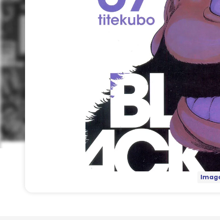
Image