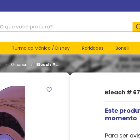
ue você procura?
Turma da Mônica / Disney
Raridades
Bonelli
s
Shounen
Bleach #
67
Bleach # 67
Este produ
momento
Para ser avi