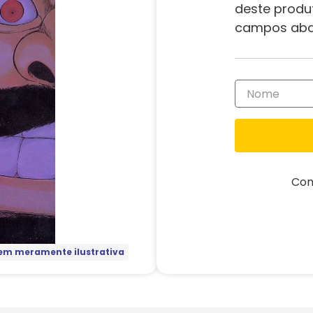
deste produ
campos aba
Com
m meramente ilustrativa