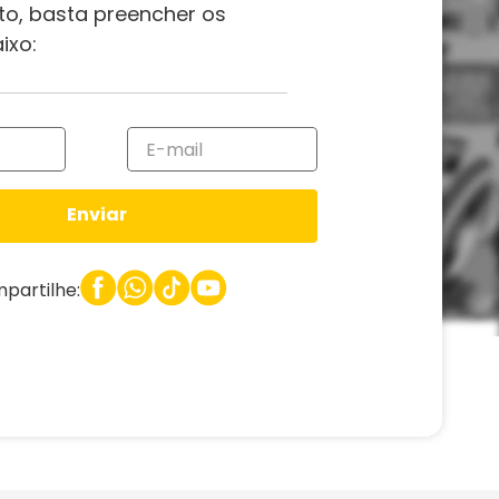
to, basta preencher os
ixo:
Enviar
partilhe: