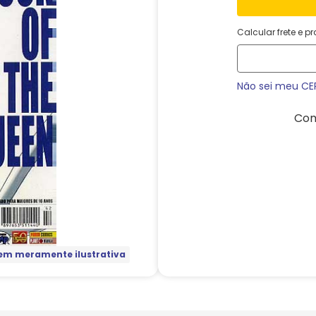
Calcular frete e p
Não sei meu CE
Com
m meramente ilustrativa