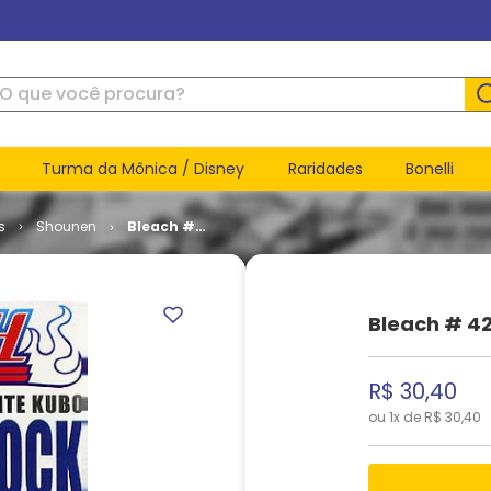
ue você procura?
Turma da Mônica / Disney
Raridades
Bonelli
s
Shounen
Bleach #
42
Bleach # 4
R$
30
,
40
ou
1
x de
R$
30
,
40