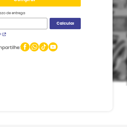
razo de entrega
P
partilhe: