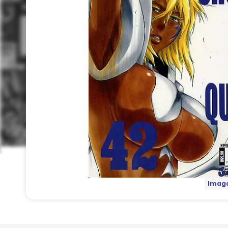
Image