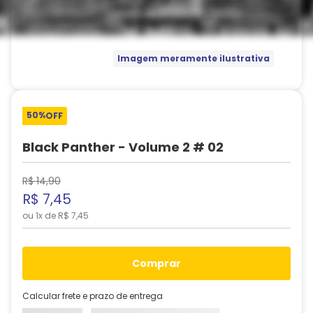
Imagem meramente ilustrativa
50%
OFF
Black Panther - Volume 2 # 02
R$
14
,
90
R$
7
,
45
ou
1
x de
R$
7
,
45
comprar
Calcular frete e prazo de entrega