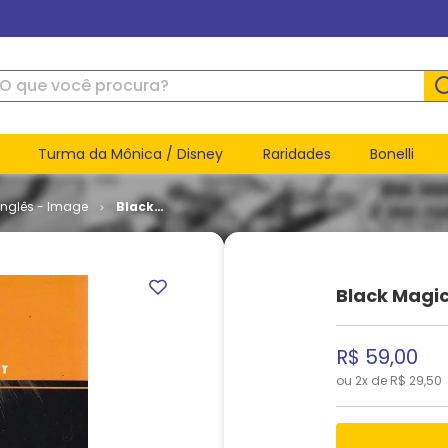
ue você procura?
Turma da Mônica / Disney
Raridades
Bonelli
inglês - Image
Black
Magick -
Volume 3
(TPB)
Black Magic
R$
59
,
00
ou
2
x de
R$
29
,
50