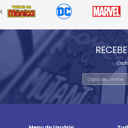
RECEBE
Cada
Menu do Usuário
Tud