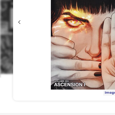
Image