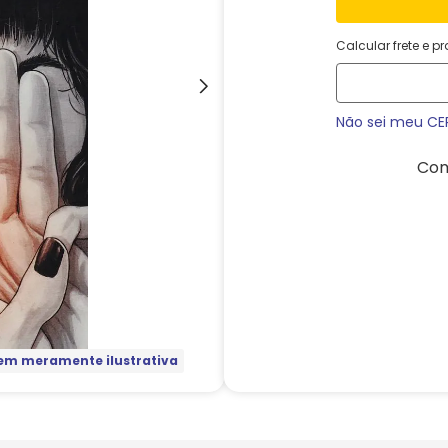
Calcular frete e p
Não sei meu CE
Com
m meramente ilustrativa