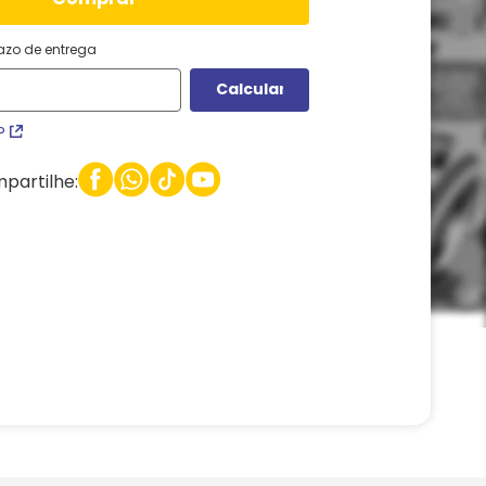
razo de entrega
P
partilhe: