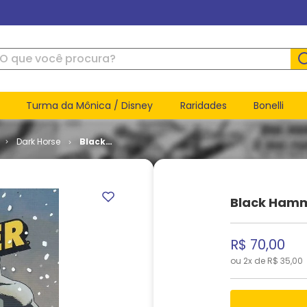
ue você procura?
Turma da Mônica / Disney
Raridades
Bonelli
Dark Horse
Black
Hammer -
Volume 2
(TPB)
Black Hamm
R$
70
,
00
ou
2
x de
R$
35
,
00