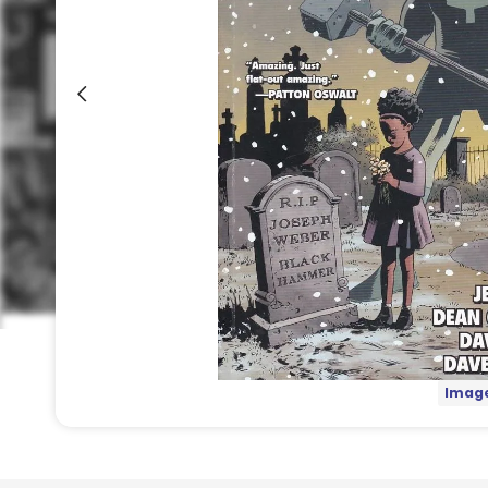
Image