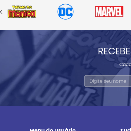
RECEBE
Cada
Menu do Usuário
Tud