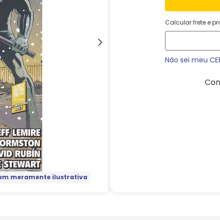
Calcular frete e p
Não sei meu CE
Com
m meramente ilustrativa