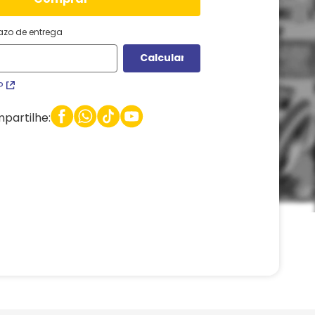
razo de entrega
P
partilhe: