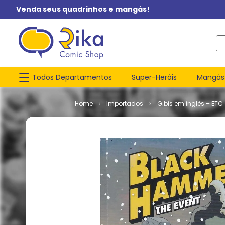
Venda seus quadrinhos e mangás!
O q
Todos Departamentos
Super-Heróis
Mangás
Importados
Gibis em inglês – ETC