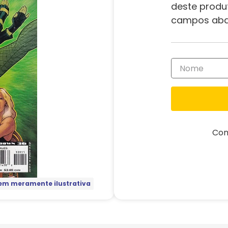
deste produ
campos aba
Com
m meramente ilustrativa