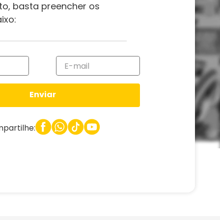
to, basta preencher os
ixo:
Enviar
partilhe: