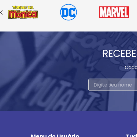
RECEBE
Cada
Menu do Usuário
Tud