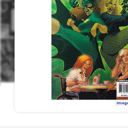
Image