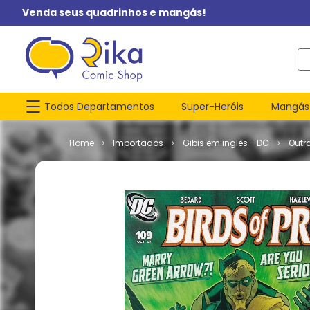
Venda seus quadrinhos e mangás!
O q
Todos Departamentos
Super-Heróis
Mangás
Importados
Gibis em inglês - DC
Outr