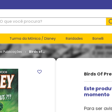
ue você procura?
Turma da Mônica / Disney
Raridades
Bonelli
as Publicações
Birds of
Prey -
Volume 1 #
109
Birds Of Pre
Este produ
momento
Para ser avi