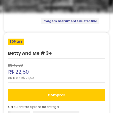
Imagem meramente ilustrativa
50%
OFF
Betty And Me # 34
R$
45
,
00
R$
22
,
50
ou
1
x de
R$
22
,
50
comprar
Calcular frete e prazo de entrega