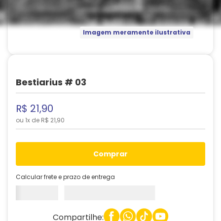
Imagem meramente ilustrativa
Bestiarius # 03
R$
21
,
90
ou
1
x de
R$
21
,
90
comprar
Calcular frete e prazo de entrega
Compartilhe: