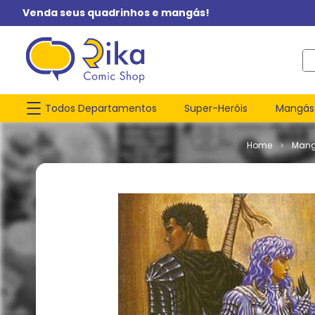
Venda seus quadrinhos e mangás!
O q
Todos Departamentos
Super-Heróis
Mangás
Man