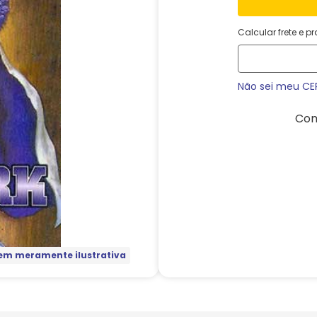
Calcular frete e p
Não sei meu CE
Com
m meramente ilustrativa