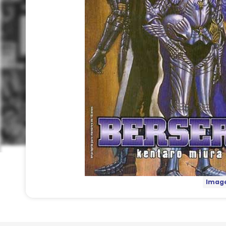
Image