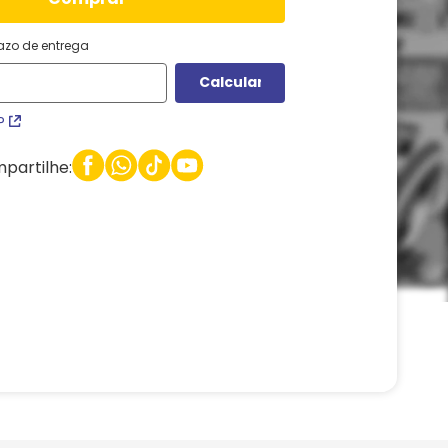
razo de entrega
P
partilhe: