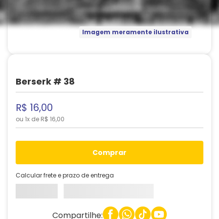
Imagem meramente ilustrativa
Berserk # 38
R$
16
,
00
ou
1
x de
R$
16
,
00
comprar
Calcular frete e prazo de entrega
Compartilhe: