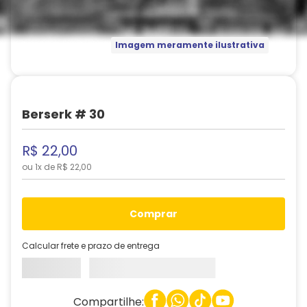
Imagem meramente ilustrativa
Berserk # 30
R$
22
,
00
ou
1
x de
R$
22
,
00
comprar
Calcular frete e prazo de entrega
Compartilhe: