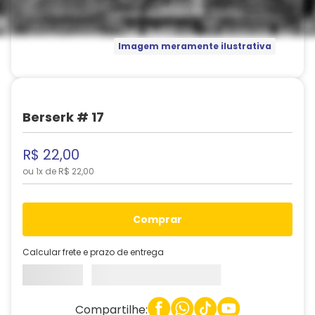
Imagem meramente ilustrativa
Berserk # 17
R$
22
,
00
ou
1
x de
R$
22
,
00
comprar
Calcular frete e prazo de entrega
Compartilhe: