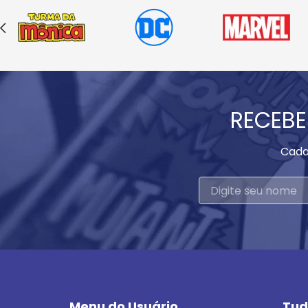
RECEBE
Cada
Menu do Usuário
Tud