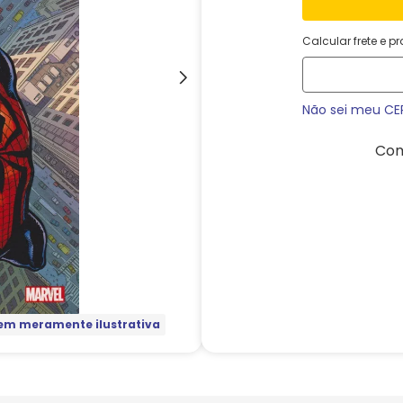
Calcular frete e p
Não sei meu CE
Com
m meramente ilustrativa