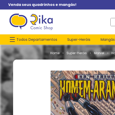
Venda seus quadrinhos e mangás!
O q
Todos Departamentos
Super-Heróis
Mangás
Super-heróis
Marvel
H