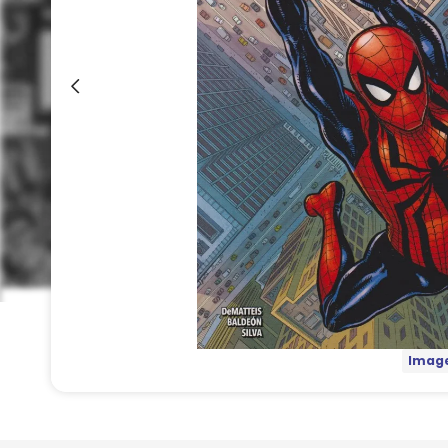
Image