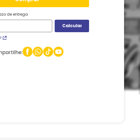
razo de entrega
P
partilhe: