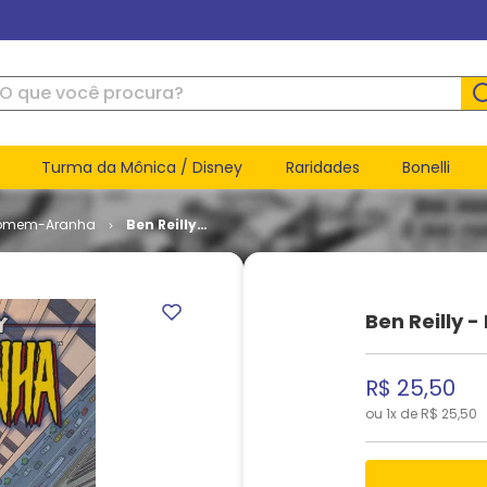
ue você procura?
Turma da Mônica / Disney
Raridades
Bonelli
omem-Aranha
Ben Reilly -
Homem-
Aranha
Ben Reilly
R$
25
,
50
ou
1
x de
R$
25
,
50