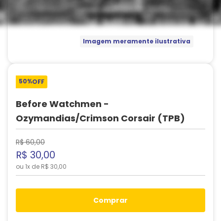
Imagem meramente ilustrativa
50%
OFF
Before Watchmen -
Ozymandias/Crimson Corsair (TPB)
R$
60
,
00
R$
30
,
00
ou
1
x de
R$
30
,
00
comprar