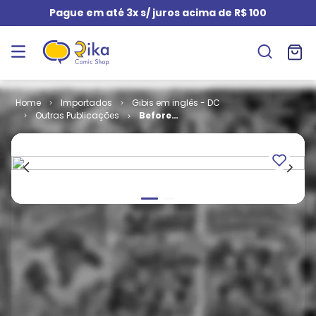
Pague em até 3x s/ juros acima de R$ 100
Importados
Gibis em inglês - DC
Outras Publicações
Before
Watchmen -
Ozymandias/Crimson
Corsair (TPB)