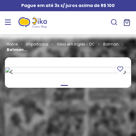
Pague em até 3x s/ juros acima de R$ 100
Importados
Gibis em inglês - DC
Batman
Batman
Shadow of the
Bat # 46