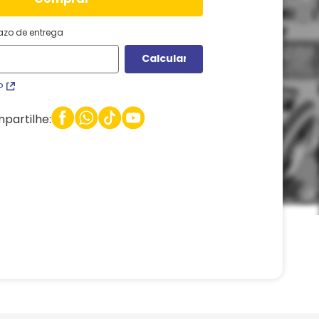
razo de entrega
P
partilhe: