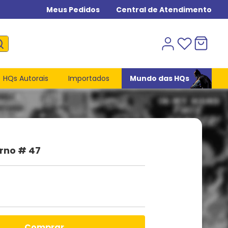
Meus Pedidos
Central de Atendimento
HQs Autorais
Importados
Mundo das HQs
rno # 47
comprar