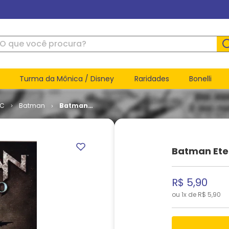
ue você procura?
Turma da Mônica / Disney
Raridades
Bonelli
DC
Batman
Batman
Eterno #
47
Batman Ete
R$
5
,
90
ou
1
x de
R$
5
,
90