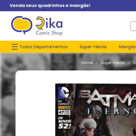
Venda seus quadrinhos e mangás!
O q
Todos Departamentos
Super-Heróis
Mangás
Super-heróis