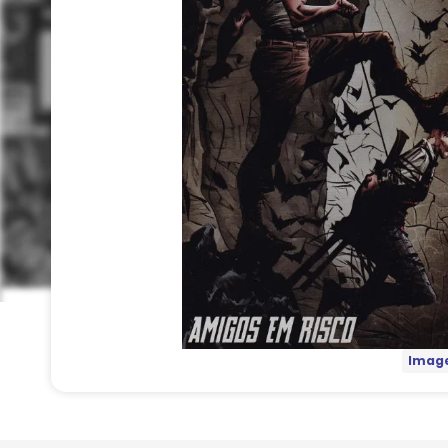
Image