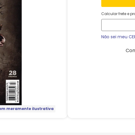
Calcular frete e p
Não sei meu CE
Com
m meramente ilustrativa