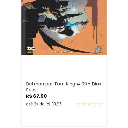
Batman por Tom King # 09 - Dias
Frios
R$
67
,
90
☆
☆
☆
☆
☆
até
2
x de
R$
33
,
95