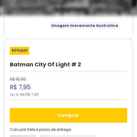
Imagem meramente ilustrativa
50%
OFF
Batman City Of Light # 2
R$
15
,
90
R$
7
,
95
ou
1
x de
R$
7
,
95
comprar
Calcular frete e prazo de entrega