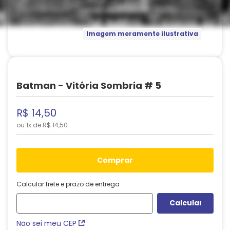
Imagem meramente ilustrativa
Batman - Vitória Sombria # 5
R$
14
,
50
ou
1
x de
R$
14
,
50
comprar
Calcular frete e prazo de entrega
Não sei meu CEP