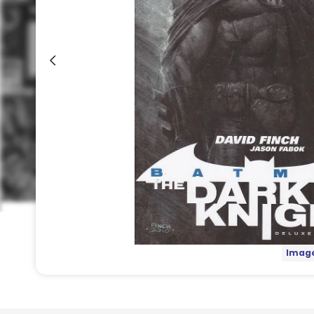
Image