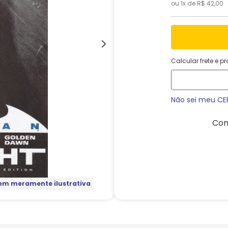
ou
1
x de
R$
42
,
00
Calcular frete e p
Não sei meu CE
Com
m meramente ilustrativa