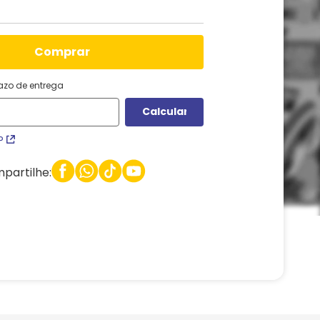
comprar
razo de entrega
P
partilhe: