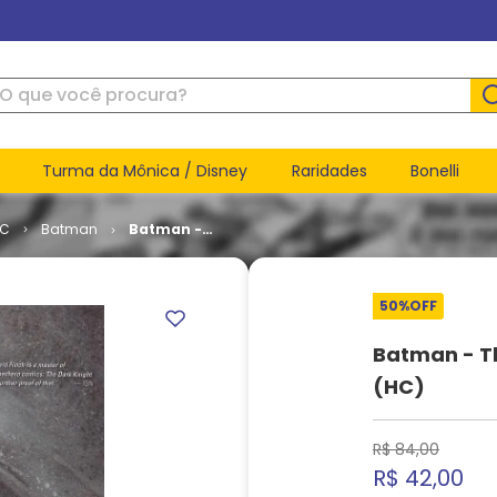
ue você procura?
Turma da Mônica / Disney
Raridades
Bonelli
DC
Batman
Batman -
The Dark
Knight -
Golden
50%
OFF
Dawn (HC)
Batman - T
(HC)
R$
84
,
00
R$
42
,
00