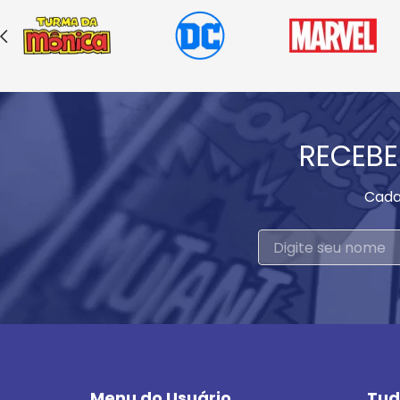
RECEBE
Cada
Menu do Usuário
Tud