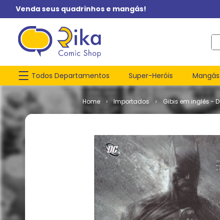
Venda seus quadrinhos e mangás!
O q
Todos Departamentos
Super-Heróis
Mangás
Importados
Gibis em inglês - 