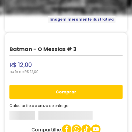
Imagem meramente ilustrativa
Batman - O Messias # 3
R$
12
,
00
ou
1
x de
R$
12
,
00
comprar
Calcular frete e prazo de entrega
Compartilhe: