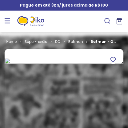
Pague em até 3x s/ juros acima de R$ 100
Super-heróis
DC
Batman
Batman - O
Longo Dia das
Bruxas # 4