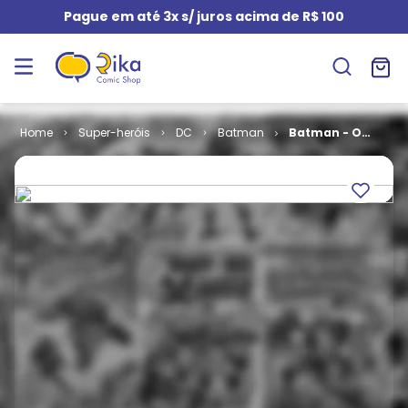
Pague em até 3x s/ juros acima de R$ 100
Super-heróis
DC
Batman
Batman - O
Cavaleiro de
Gotham # 1