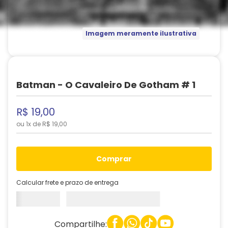
Imagem meramente ilustrativa
Batman - O Cavaleiro De Gotham # 1
R$
19
,
00
ou
1
x de
R$
19
,
00
comprar
Calcular frete e prazo de entrega
Compartilhe: