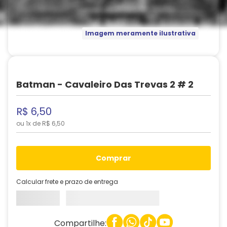
Imagem meramente ilustrativa
Batman - Cavaleiro Das Trevas 2 # 2
R$
6
,
50
ou
1
x de
R$
6
,
50
comprar
Calcular frete e prazo de entrega
Compartilhe: