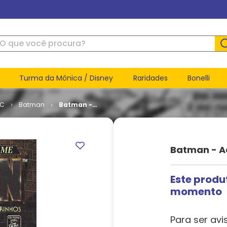
ue você procura?
Turma da Mônica / Disney
Raridades
Bonelli
DC
Batman
Batman -
Adaptação
do Filme
Batman - A
Este produ
momento
Para ser avi