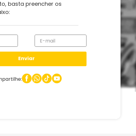
to, basta preencher os
ixo:
Enviar
partilhe: