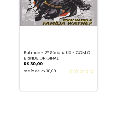
Batman - 2ª Série # 00 - COM O
BRINDE ORIGINAL
R$
30
,
00
☆
☆
☆
☆
☆
até
1
x de
R$
30
,
00