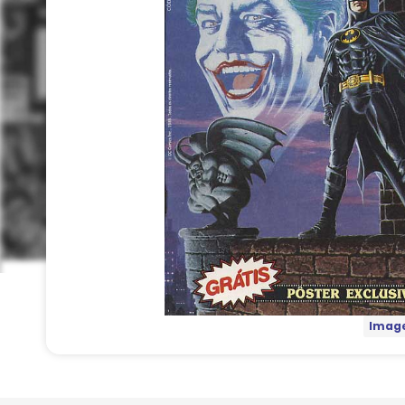
Image