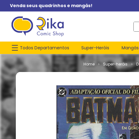
Venda seus quadrinhos e mangás!
O q
Todos Departamentos
Super-Heróis
Mangás
Super-heróis