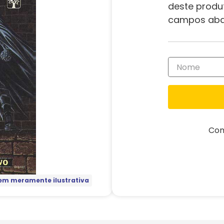
deste produ
campos aba
Com
m meramente ilustrativa