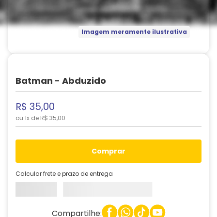
Imagem meramente ilustrativa
Batman - Abduzido
R$
35
,
00
ou
1
x de
R$
35
,
00
comprar
Calcular frete e prazo de entrega
Compartilhe: