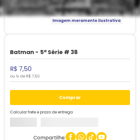
Imagem meramente ilustrativa
Batman - 5ª Série # 38
R$
7
,
50
ou
1
x de
R$
7
,
50
comprar
Calcular frete e prazo de entrega
Compartilhe: