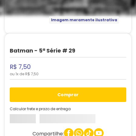
Imagem meramente ilustrativa
Batman - 5ª Série # 29
R$
7
,
50
ou
1
x de
R$
7
,
50
comprar
Calcular frete e prazo de entrega
Compartilhe: