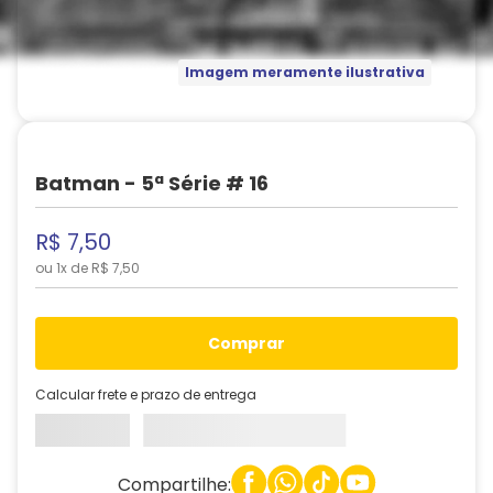
Imagem meramente ilustrativa
Batman - 5ª Série # 16
R$
7
,
50
ou
1
x de
R$
7
,
50
comprar
Calcular frete e prazo de entrega
Compartilhe: