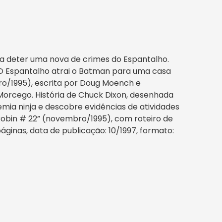
sa deter uma nova de crimes do Espantalho.
 O Espantalho atrai o Batman para uma casa
ro/1995), escrita por Doug Moench e
orcego. História de Chuck Dixon, desenhada
ia ninja e descobre evidências de atividades
“Robin # 22” (novembro/1995), com roteiro de
áginas, data de publicação: 10/1997, formato: