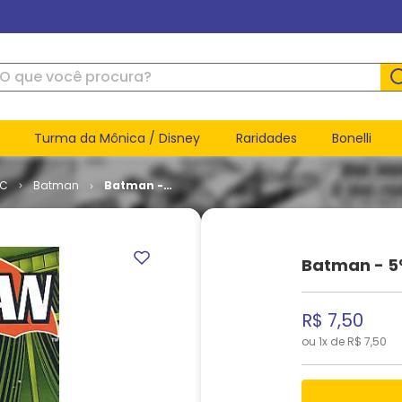
ue você procura?
Turma da Mônica / Disney
Raridades
Bonelli
DC
Batman
Batman -
5ª Série #
12
Batman - 5ª
R$
7
,
50
ou
1
x de
R$
7
,
50