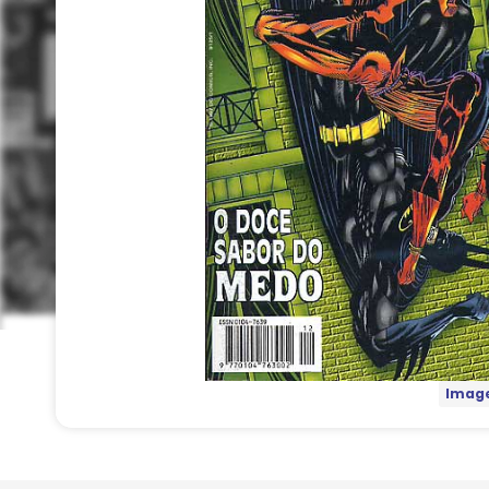
Image