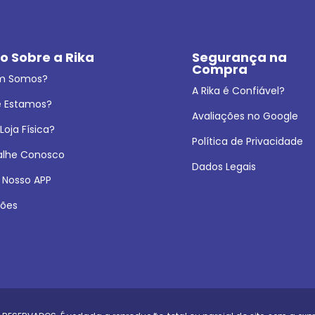
o Sobre a Rika
Segurança na 
Compra
m Somos?
A Rika é Confiável?
 Estamos?
Avaliações no Google
oja Física?
Política de Privacidade
alhe Conosco
Dados Legais
 Nosso APP
ões