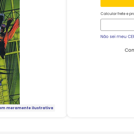
Calcular frete e p
Não sei meu CE
Com
m meramente ilustrativa