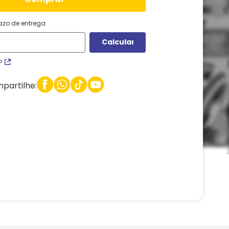
razo de entrega
P
partilhe: