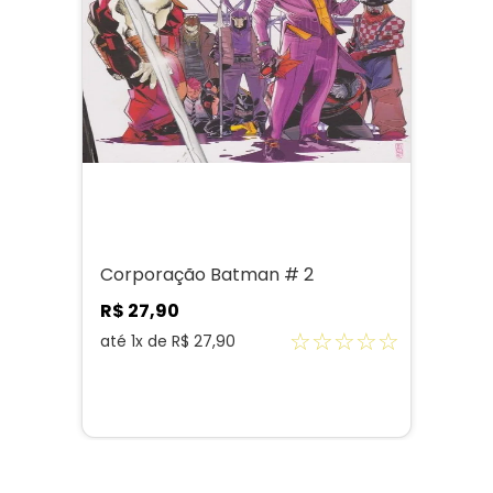
Corporação Batman # 2
R$
27
,
90
☆
☆
☆
☆
☆
até
1
x de
R$
27
,
90