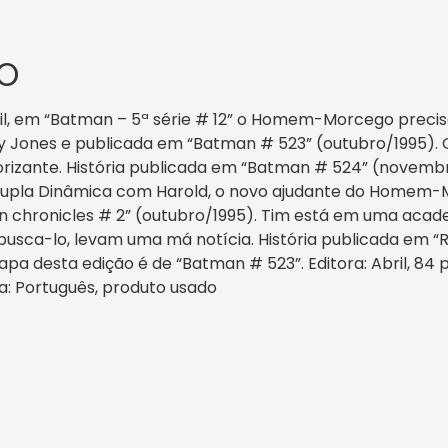
O
ril, em “Batman – 5ª série # 12” o Homem-Morcego preci
y Jones e publicada em “Batman # 523” (outubro/1995).
rizante. História publicada em “Batman # 524” (novemb
 Dupla Dinâmica com Harold, o novo ajudante do Homem-M
chronicles # 2” (outubro/1995). Tim está em uma academ
 busca-lo, levam uma má notícia. História publicada em 
a desta edição é de “Batman # 523”. Editora: Abril, 84 p
ioma: Português, produto usado